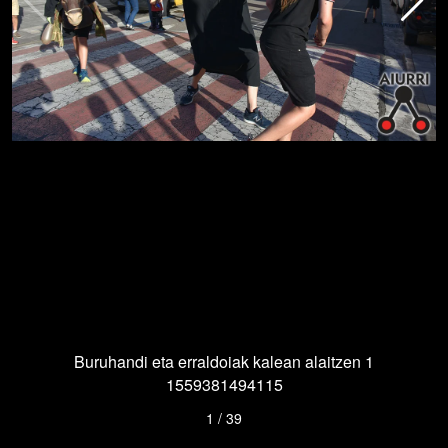
Buruhandi eta erraldoiak kalean alaitzen 1
1559381494115
1
/
39