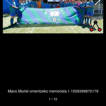
Manu Muriel omentzeko memoriala 1 1559399870179
1
/
10