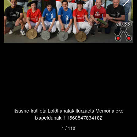
Itsasne-Irati eta Loidi anaiak Iturzaeta Memorialeko
txapeldunak 1 1560847834182
1
/
118