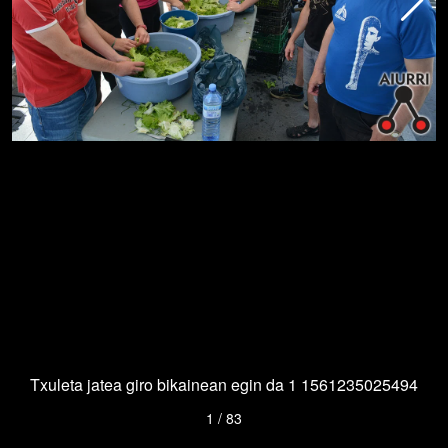
Txuleta jatea giro bikainean egin da 1 1561235025494
1
/
83