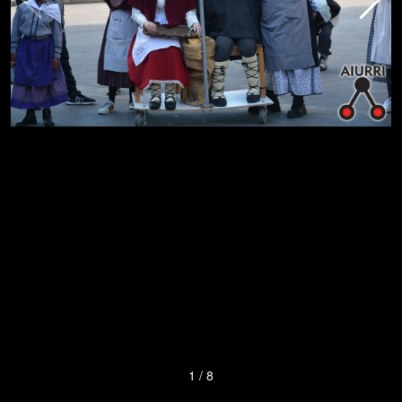
1
/
8