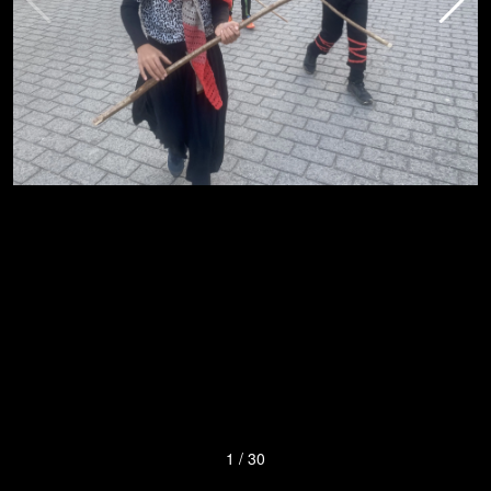
1
/
30