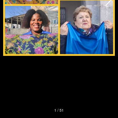
1
/
51