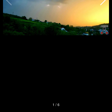
1
/
6