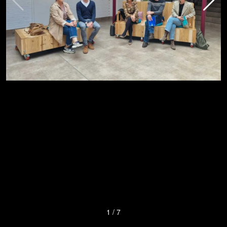
1
/
7