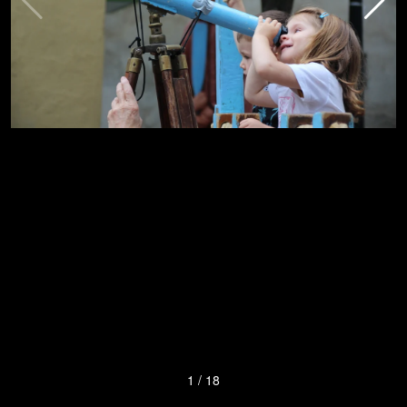
1
/
18