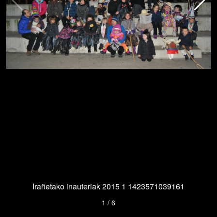
Irañetako inauteriak 2015 1 1423571039161
1
/
6