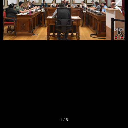
1
/
6