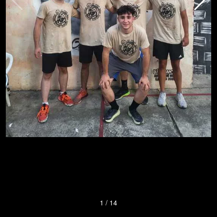
1
/
14