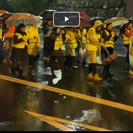
Bideoa
hasi