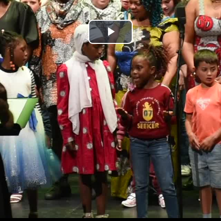
Bideoa
hasi