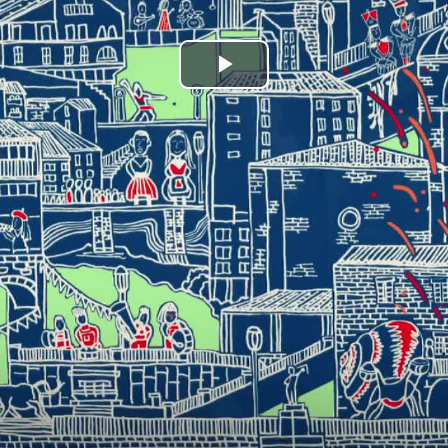
Bideoa
hasi