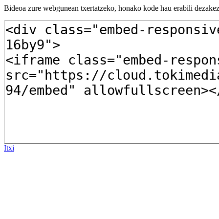
Bideoa zure webgunean txertatzeko, honako kode hau erabili dezakez
Itxi