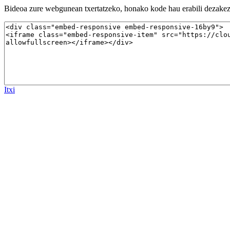
Bideoa zure webgunean txertatzeko, honako kode hau erabili dezakez
Itxi