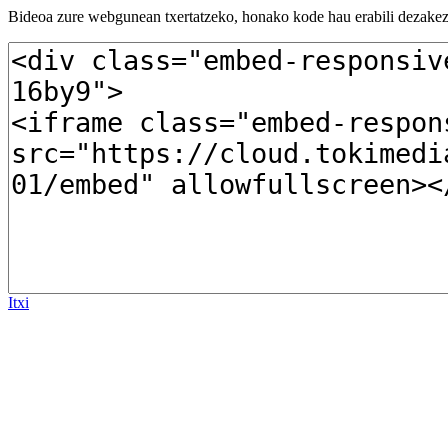
Bideoa zure webgunean txertatzeko, honako kode hau erabili dezakez
Itxi