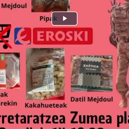
Bideoa
hasi