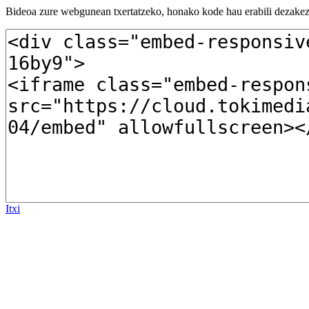
Bideoa zure webgunean txertatzeko, honako kode hau erabili dezakez
Itxi