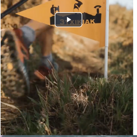
Bideoa
hasi