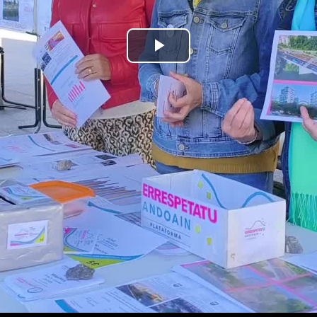
Bideoa
hasi