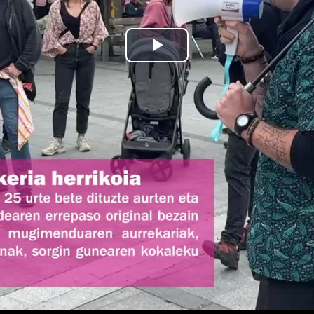
Bideoa
hasi