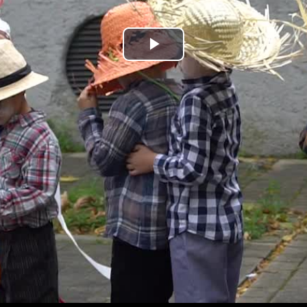
Bideoa
hasi