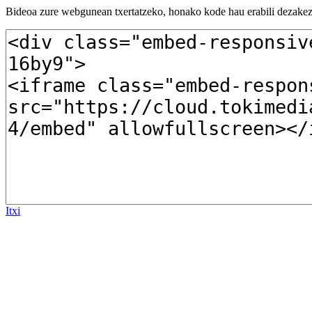
Bideoa zure webgunean txertatzeko, honako kode hau erabili dezakez
Itxi