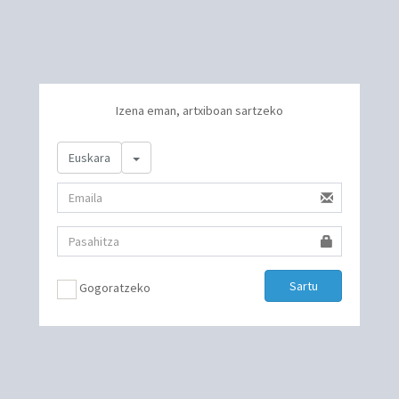
Izena eman, artxiboan sartzeko
Toggle Dropdown
Euskara
Sartu
Gogoratzeko